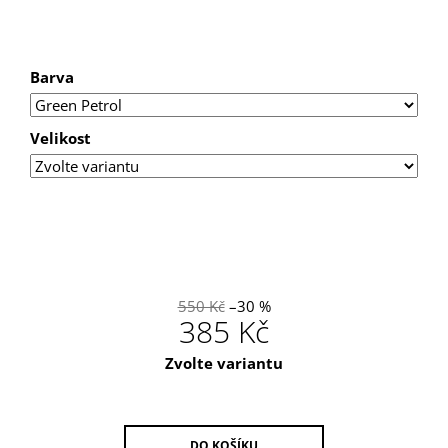
U
J
E
M
Barva
E
PÁNSKÉ
Velikost
TRIKO
SAILOR
550 Kč
–30 %
385 Kč
Měrná
Zvolte variantu
cena:
DO KOŠÍKU