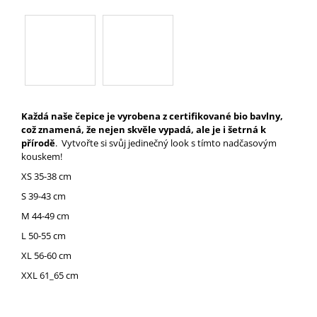
A
J
Í
T
?
Každá naše čepice je vyrobena z certifikované bio bavlny,
což znamená, že nejen skvěle vypadá, ale je i šetrná k
přírodě
. Vytvořte si svůj jedinečný look s tímto nadčasovým
kouskem!
HLEDAT
XS 35-38 cm
S 39-43 cm
M 44-49 cm
D
L 50-55 cm
O
P
XL 56-60 cm
O
XXL 61_65 cm
R
U
Č