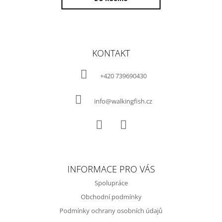
Z
Á
KONTAKT
P
A
+420 739690430
T
Í
info@walkingfish.cz
Facebook
Instagram
INFORMACE PRO VÁS
Spolupráce
Obchodní podmínky
Podmínky ochrany osobních údajů