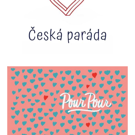
A
J
Í
T
?
HLEDAT
D
O
P
O
R
U
Č