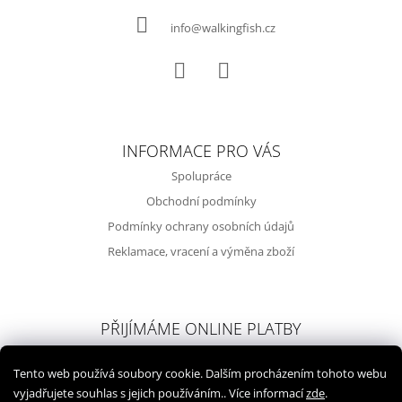
T
Í
info@walkingfish.cz
Facebook
Instagram
INFORMACE PRO VÁS
Spolupráce
Obchodní podmínky
Podmínky ochrany osobních údajů
Reklamace, vracení a výměna zboží
PŘIJÍMÁME ONLINE PLATBY
Tento web používá soubory cookie. Dalším procházením tohoto webu
vyjadřujete souhlas s jejich používáním.. Více informací
zde
.