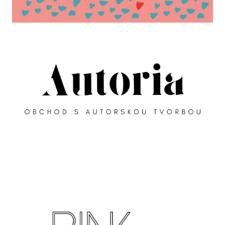
U
J
E
M
E
BOXY
SAILOR