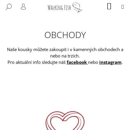
K
Přejít
Domů
NÁKUP
M
HLEDAT
KOŠÍK
O
na
PŘIHLÁŠENÍ
ZPĚT
ZPĚT
obsah
Š
Í
C
K
OBCHODY
O
P
Naše kousky můžete zakoupit i v kamenných obchodech a
O
nebo na trzích.
T
Pro aktuální info sledujte náš
facebook
nebo
instagram
.
Ř
E
B
U
J
E
T
E
N