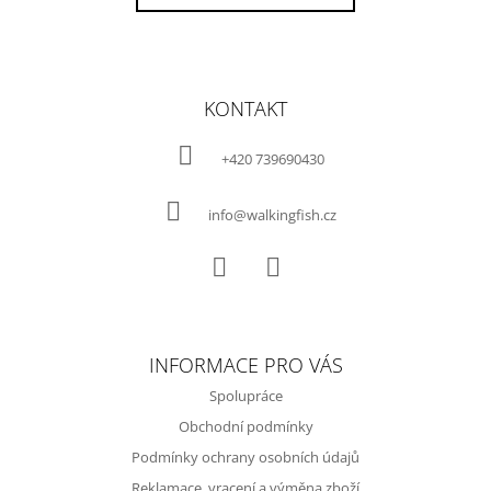
Z
Á
KONTAKT
P
A
+420 739690430
T
Í
info@walkingfish.cz
Facebook
Instagram
INFORMACE PRO VÁS
Spolupráce
Obchodní podmínky
Podmínky ochrany osobních údajů
Reklamace, vracení a výměna zboží