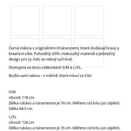
A
J
Í
T
?
Černá mikina s originálními čmáranicemi, které dodávají hravý a
kreativní vibe. Pohodlný střih, mekoučký materiál a jedinečný
design pro ty, kdo se nebojí vyčnívat.
Dostupná ve dvou velikostech S/M a L/XL.
HLEDAT
Buďte sami sebou - v mikině, která mluví za Vás!
S/M
D
obvod: 118 cm
O
Délka rukávu a náramenice je 74 cm. Měřeno od krku po zápěstí.
P
Délka 68,5 cm
O
R
L/XL
U
obvod: 126 cm
Č
Délka rukávu a náramenice je 76 cm. Měřeno od krku po zápěstí.