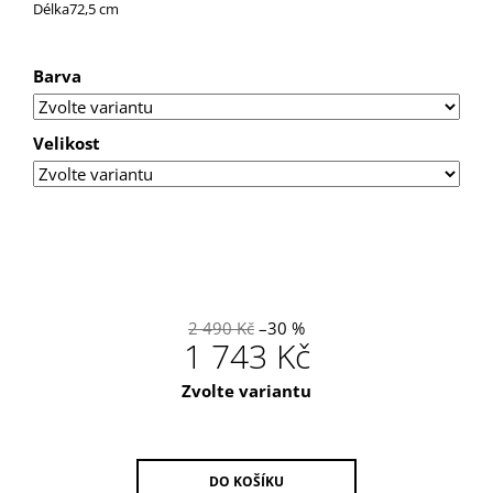
U
Délka72,5 cm
J
E
M
Barva
E
PONOŽKY
Velikost
2 490 Kč
–30 %
1 743 Kč
Měrná
Zvolte variantu
cena:
DO KOŠÍKU