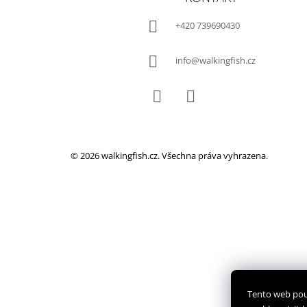
P
A
+420 739690430
T
Í
info@walkingfish.cz
Facebook
Instagram
© 2026 walkingfish.cz. Všechna práva vyhrazena.
Tento web pou