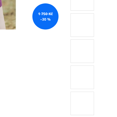
1 750 Kč
–30 %