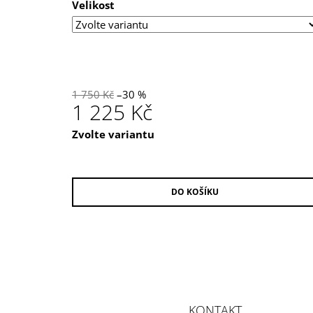
Velikost
1 750 Kč
–30 %
1 225 Kč
Měrná
Zvolte variantu
cena:
DO KOŠÍKU
Z
Á
KONTAKT