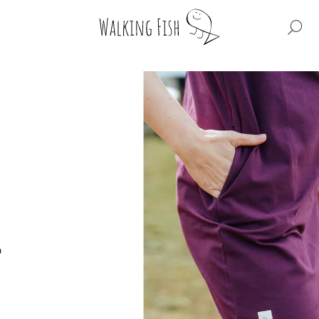
HL
CO POTŘEBUJETE NAJÍT?
HLEDAT
DOPORUČUJEME
a
WF BIG REGULAR
WF BIG BOXY