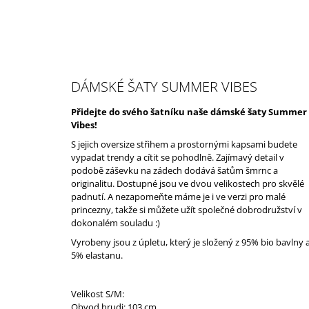
K
Přejít
Domů
O
na
ZPĚT
ZPĚT
obsah
DO
DO
Š
OBCHODU
OBCHODU
Í
K
DÁMSKÉ ŠATY SUMMER VIBES
Přidejte do svého šatníku naše dámské šaty Summer
Vibes!
S jejich oversize střihem a prostornými kapsami budete
vypadat trendy a cítit se pohodlně. Zajímavý detail v
podobě záševku na zádech dodává šatům šmrnc a
originalitu. Dostupné jsou ve dvou velikostech pro skvělé
padnutí. A nezapomeňte máme je i ve verzi pro malé
princezny, takže si můžete užít společné dobrodružství v
dokonalém souladu :)
Vyrobeny jsou z úpletu, který je složený z 95% bio bavlny 
5% elastanu.
Velikost S/M:
PÁNSKÉ TRIKO SAILOR
Obvod hrudi: 103 cm