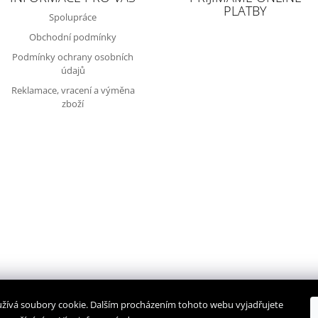
PLATBY
Spolupráce
Obchodní podmínky
Podmínky ochrany osobních
údajů
Reklamace, vracení a výměna
zboží
žívá soubory cookie. Dalším procházením tohoto webu vyjadřujete