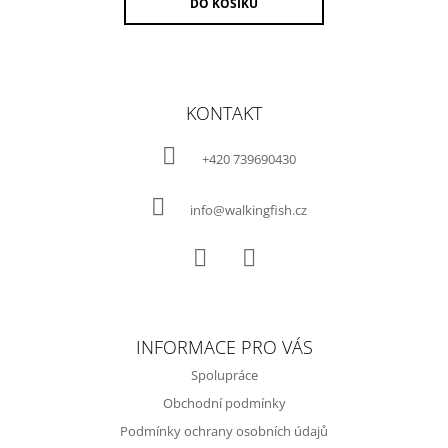
DO KOŠÍKU
Z
Á
KONTAKT
P
A
+420 739690430
T
Í
info@walkingfish.cz
Facebook
Instagram
INFORMACE PRO VÁS
Spolupráce
Obchodní podmínky
Podmínky ochrany osobních údajů