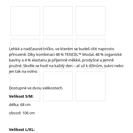
A
J
Í
T
?
Lehké a nadčasové tričko, ve kterém se budeš cítit naprosto
přirozeně. Díky kombinaci 48 % TENCEL™ Modal, 48 % organické
bavlny a 4 % elastanu je příjemně měkké, prodyšné a jemně
pružné. Skvěle se hodí na každý den – ať už k džínům, sukni nebo
HLEDAT
jen tak na volno.
Dostupné ve dvou velikostech.
D
Velikost S/M:
O
délka: 68 cm
P
O
obvod: 106 cm
R
U
Č
Velikost L/XL: