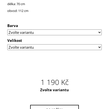
U
délka: 70 cm
J
E
obvod: 112 cm
M
E
Barva
TRIKO
SAILOR
Velikost
1 190 Kč
Měrná
Zvolte variantu
cena: