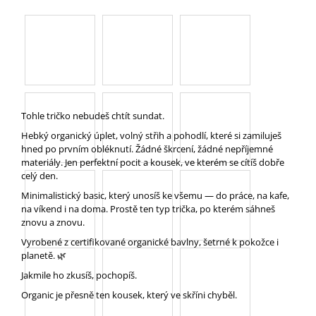
A
J
Í
T
?
Tohle tričko nebudeš chtít sundat.
Hebký organický úplet, volný střih a pohodlí, které si zamiluješ
hned po prvním obléknutí. Žádné škrcení, žádné nepříjemné
materiály. Jen perfektní pocit a kousek, ve kterém se cítíš dobře
HLEDAT
celý den.
Minimalistický basic, který unosíš ke všemu — do práce, na kafe,
na víkend i na doma. Prostě ten typ trička, po kterém sáhneš
znovu a znovu.
D
O
Vyrobené z certifikované organické bavlny, šetrné k pokožce i
P
planetě. 🌿
O
Jakmile ho zkusíš, pochopíš.
R
U
Organic je přesně ten kousek, který ve skříni chyběl.
Č