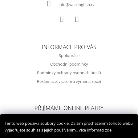
Í
info@walkingfish.cz
Facebook
Instagram
INFORMACE PRO VÁS
Spolupráce
Obchodní podmínky
Podmínky ochrany osobních údajů
Reklamace, vracení a výměna zboží
PŘIJÍMÁME ONLINE PLATBY
Tento web používá soubory cookie. Dalším procházením tohoto webu
vyjadřujete souhlas s jejich používáním.. Více informací
zde
.