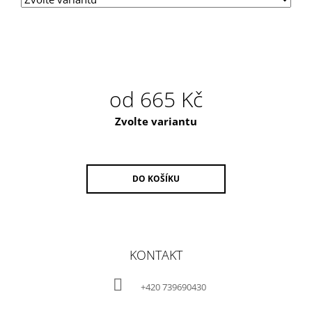
od
665 Kč
Měrná
Zvolte variantu
cena:
DO KOŠÍKU
Z
Á
KONTAKT
P
A
+420 739690430
T