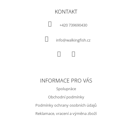
Z
Á
KONTAKT
P
A
+420 739690430
T
Í
info@walkingfish.cz
Facebook
Instagram
INFORMACE PRO VÁS
Spolupráce
Obchodní podmínky
Podmínky ochrany osobních údajů
Reklamace, vracení a výměna zboží