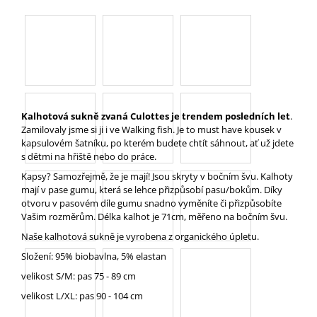
A
J
Í
T
?
Kalhotová sukně zvaná Culottes je trendem posledních let
.
Zamilovaly jsme si ji i ve Walking fish. Je to must have kousek v
kapsulovém šatníku, po kterém budete chtít sáhnout, ať už jdete
s dětmi na hřiště nebo do práce.
HLEDAT
Kapsy? Samozřejmě, že je mají! Jsou skryty v bočním švu. Kalhoty
mají v pase gumu, která se lehce přizpůsobí pasu/bokům. Díky
otvoru v pasovém díle gumu snadno vyměníte či přizpůsobíte
Vašim rozměrům. Délka kalhot je 71cm, měřeno na bočním švu.
D
Naše kalhotová sukně je vyrobena z organického úpletu.
O
P
Složení: 95% biobavlna, 5% elastan
O
velikost S/M: pas 75 - 89 cm
R
U
velikost L/XL: pas 90 - 104 cm
Č