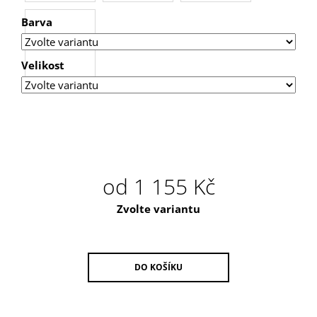
U
J
Barva
E
M
E
Velikost
ŠATY
URBAN
od
1 155 Kč
Měrná
Zvolte variantu
cena:
DO KOŠÍKU