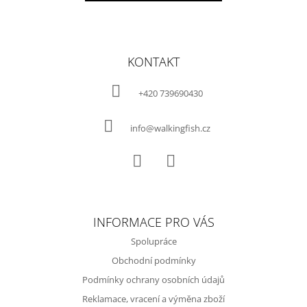
Z
Á
KONTAKT
P
A
+420 739690430
T
Í
info@walkingfish.cz
Facebook
Instagram
INFORMACE PRO VÁS
Spolupráce
Obchodní podmínky
Podmínky ochrany osobních údajů
Reklamace, vracení a výměna zboží