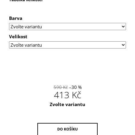
U
J
E
Barva
M
E
Velikost
WF
BIG
BOXY
590 Kč
–30 %
413 Kč
Měrná
Zvolte variantu
cena:
DO KOŠÍKU