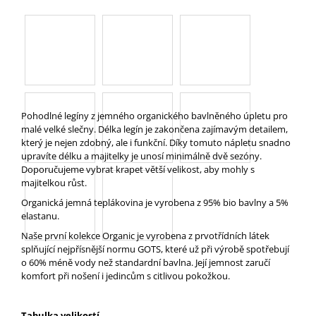
A
J
Í
T
?
Pohodlné legíny z jemného organického bavlněného úpletu pro
malé velké slečny. Délka legín je zakončena zajímavým detailem,
který je nejen zdobný, ale i funkční. Díky tomuto nápletu snadno
upravíte délku a majitelky je unosí minimálně dvě sezóny.
HLEDAT
Doporučujeme vybrat krapet větší velikost, aby mohly s
majitelkou růst.
Organická jemná teplákovina je vyrobena z 95% bio bavlny a 5%
elastanu.
D
Naše první kolekce Organic je vyrobena z prvotřídních látek
O
splňující nejpřísnější normu GOTS, které už při výrobě spotřebují
P
o 60% méně vody než standardní bavlna. Její jemnost zaručí
O
komfort při nošení i jedincům s citlivou pokožkou.
R
U
Č
Tabulka velikostí