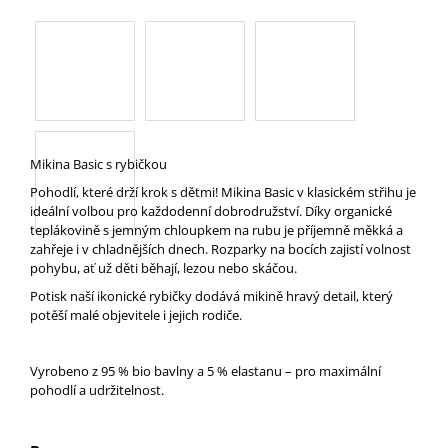
A
J
Í
T
?
Mikina Basic s rybičkou
Pohodlí, které drží krok s dětmi! Mikina Basic v klasickém střihu je
ideální volbou pro každodenní dobrodružství. Díky organické
teplákovině s jemným chloupkem na rubu je příjemně měkká a
HLEDAT
zahřeje i v chladnějších dnech. Rozparky na bocích zajistí volnost
pohybu, ať už děti běhají, lezou nebo skáčou.
Potisk naší ikonické rybičky dodává mikině hravý detail, který
potěší malé objevitele i jejich rodiče.
D
O
P
Vyrobeno z 95 % bio bavlny a 5 % elastanu – pro maximální
O
pohodlí a udržitelnost.
R
U
Č