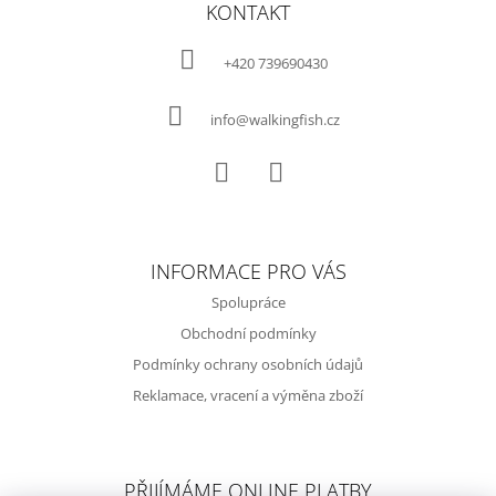
Á
KONTAKT
P
A
+420 739690430
T
Í
info@walkingfish.cz
Facebook
Instagram
INFORMACE PRO VÁS
Spolupráce
Obchodní podmínky
Podmínky ochrany osobních údajů
Reklamace, vracení a výměna zboží
PŘIJÍMÁME ONLINE PLATBY