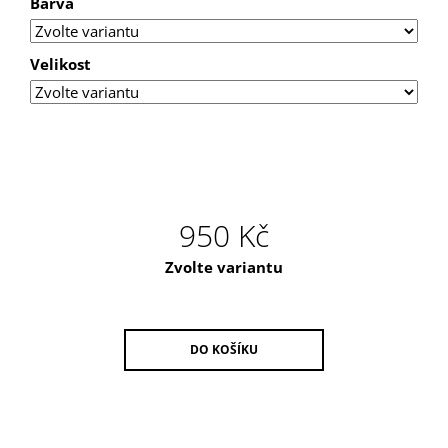
Barva
U
J
E
M
Velikost
E
PÁNSKÉ
PONOŽKY
950 Kč
Měrná
Zvolte variantu
cena:
DO KOŠÍKU
Z