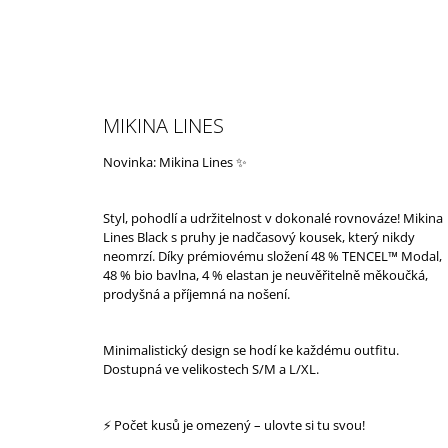
K
Přejít
Domů
O
na
ZPĚT
ZPĚT
obsah
DO
DO
Š
OBCHODU
OBCHODU
Í
K
MIKINA LINES
Novinka: Mikina Lines ✨
Styl, pohodlí a udržitelnost v dokonalé rovnováze! Mikina
Lines Black s pruhy je nadčasový kousek, který nikdy
neomrzí. Díky prémiovému složení 48 % TENCEL™ Modal,
48 % bio bavlna, 4 % elastan je neuvěřitelně měkoučká,
prodyšná a příjemná na nošení.
Minimalistický design se hodí ke každému outfitu.
Dostupná ve velikostech S/M a L/XL.
⚡ Počet kusů je omezený – ulovte si tu svou!
PÁNSKÉ TRIKO SAILOR