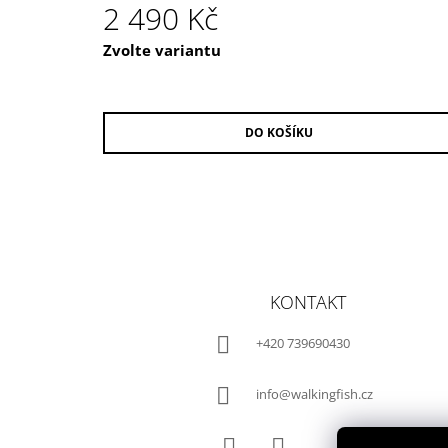
2 490 Kč
Měrná
Zvolte variantu
cena:
DO KOŠÍKU
Z
Á
KONTAKT
P
A
+420 739690430
T
Í
info@walkingfish.cz