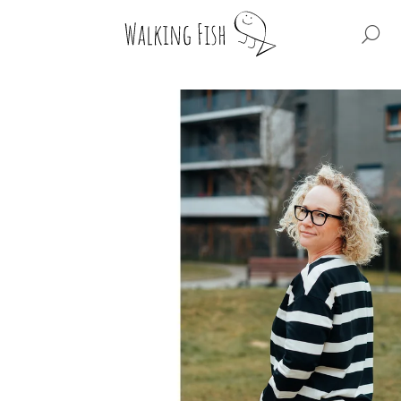
HL
CO POTŘEBUJETE NAJÍT?
HLEDAT
DOPORUČUJEME
WF BIG REGULAR
WF BIG BOXY