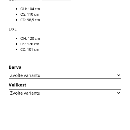
U
J
OH: 104 cm
E
OS: 110 cm
M
CD: 98,5 cm
E
L/XL
TRIKO
OH: 120 cm
SAILOR
OS: 126 cm
CD: 101 cm
Barva
Velikost