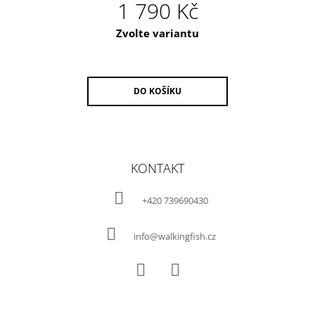
1 790 Kč
Měrná
Zvolte variantu
cena:
DO KOŠÍKU
Z
Á
KONTAKT
P
A
+420 739690430
T
Í
info@walkingfish.cz
Facebook
Instagram