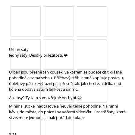
A
J
Í
T
?
Urban šaty
Jedny šaty. Desítky příležitostí. ❤️
HLEDAT
Urban jsou přesně ten kousek, ve kterém se budete cítit krásně,
pohodlně a sama sebou. Přiléhavý střih jemně kopíruje postavu,
úpletový pásek zvýrazní pas přesně tak, jak chcete, a délka nad
kolena dodává šatům lehkost a šmrnc.
D
A kapsy? Ty tam samozřejmě nechybí. 😄
O
Minimalistické, nadčasové a neuvěřitelně pohodlné. Na ranní
P
kávu, do města, do práce i na večerní skleničku. Prostě šaty, které
O
si vezmete jednou… a pak pořád dokola. ✨
R
U
Č
S/M