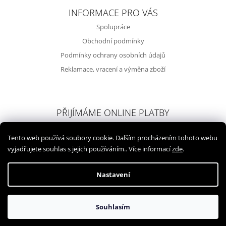
INFORMACE PRO VÁS
Spolupráce
Obchodní podmínky
Podmínky ochrany osobních údajů
Reklamace, vracení a výměna zboží
PŘIJÍMÁME ONLINE PLATBY
Tento web používá soubory cookie. Dalším procházením tohoto webu
vyjadřujete souhlas s jejich používáním.. Více informací
zde
.
Nastavení
Vytvořil Shoptet
© 2026 walkingfish.cz. Všechna práva
vyhrazena.
Souhlasím