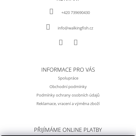
P
A
+420 739690430
T
Í
info@walkingfish.cz
Facebook
Instagram
INFORMACE PRO VÁS
Spolupráce
Obchodní podmínky
Podmínky ochrany osobních údajů
Reklamace, vracení a výměna zboží
PŘIJÍMÁME ONLINE PLATBY