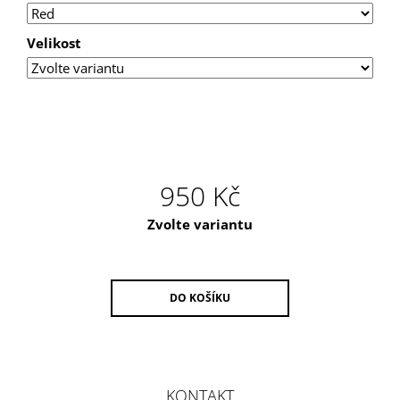
Velikost
950 Kč
Měrná
Zvolte variantu
cena:
DO KOŠÍKU
Z
Á
KONTAKT