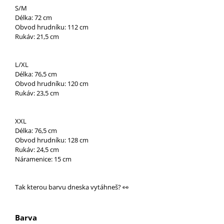
U
S/M
J
Délka: 72 cm
E
Obvod hrudníku: 112 cm
M
Rukáv: 21,5 cm
E
TRIKO
L/XL
BOXY
Délka: 76,5 cm
Obvod hrudníku: 120 cm
Rukáv: 23,5 cm
XXL
Délka: 76,5 cm
Obvod hrudníku: 128 cm
Rukáv: 24,5 cm
Náramenice: 15 cm
Tak kterou barvu dneska vytáhneš? 👀
Barva