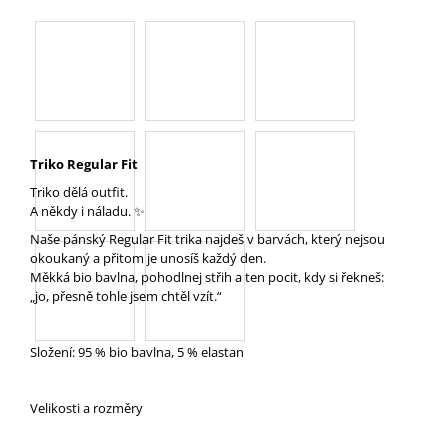
A
J
Í
T
?
Triko Regular Fit
Triko dělá outfit.
A někdy i náladu. ✨
HLEDAT
Naše pánský Regular Fit trika najdeš v barvách, který nejsou
okoukaný a přitom je unosíš každý den.
Měkká bio bavlna, pohodlnej střih a ten pocit, kdy si řekneš:
„jo, přesně tohle jsem chtěl vzít.“
D
O
Složení: 95 % bio bavlna, 5 % elastan
P
O
R
Velikosti a rozměry
U
Č