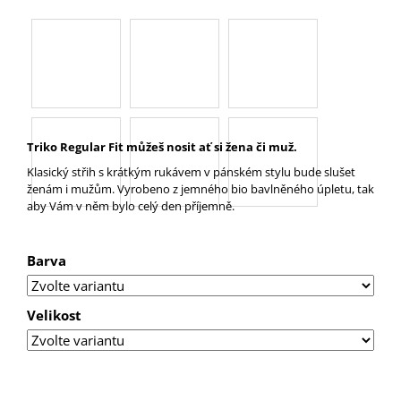
A
J
Í
T
?
Triko Regular Fit můžeš nosit ať si žena či muž.
Klasický střih s krátkým rukávem v pánském stylu bude slušet
ženám i mužům. Vyrobeno z jemného bio bavlněného úpletu, tak
aby Vám v něm bylo celý den příjemně.
HLEDAT
Barva
D
O
Velikost
P
O
R
U
Č