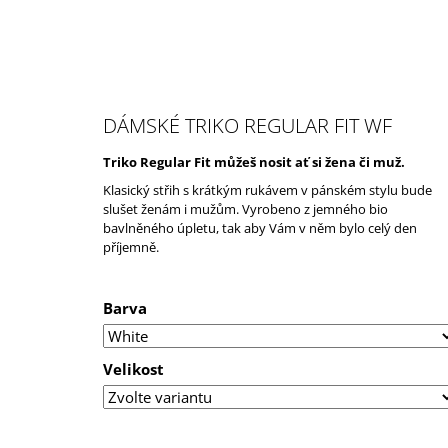
K
Přejít
Domů
O
na
ZPĚT
ZPĚT
obsah
DO
DO
Š
OBCHODU
OBCHODU
Í
K
DÁMSKÉ TRIKO REGULAR FIT WF
Triko Regular Fit můžeš nosit ať si žena či muž.
Klasický střih s krátkým rukávem v pánském stylu bude
slušet ženám i mužům. Vyrobeno z jemného bio
bavlněného úpletu, tak aby Vám v něm bylo celý den
příjemně.
Barva
Velikost
PÁNSKÉ TRIKO SAILOR